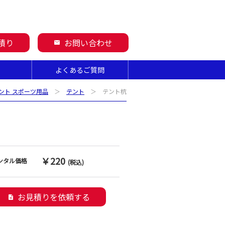
積り
お問い合わせ
mail
よくあるご質問
ント スポーツ用品
＞
テント
＞ テント杭
￥220
ンタル価格
(税込)
お見積りを依頼する
description