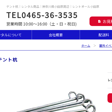
テント杭｜レンタル商品｜神奈川県小田原周辺｜レントオール小田原
TEL0465-36-3535
お見
description
営業時間 10:00～16:00（土・日・祝日)
ンタルについて
会社概要
配送料
ホーム
＞
屋外イベ
テント杭
レ