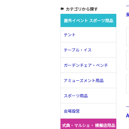
カテゴリから探す
folder_copy
R
屋外イベント スポーツ用品
テント
テーブル・イス
ガーデンチェア・ベンチ
アミューズメント用品
スポーツ用品
会場設営
式典・マルシェ・ 模擬店用品