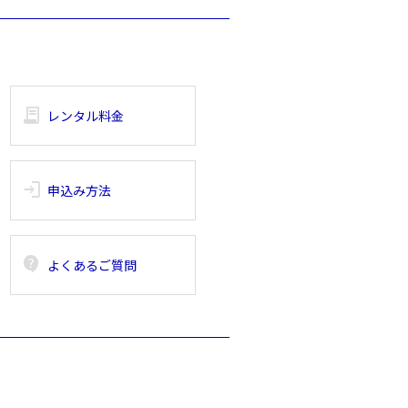
receipt_long
レンタル料金
login
申込み方法
contact_support
よくあるご質問