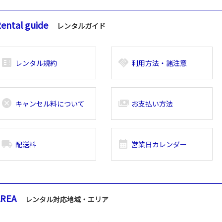
ental guide
レンタルガイド
breaking_news_alt_1
handshake
レンタル規約
利用方法・諸注意
cancel
payments
キャンセル料について
お支払い方法
local_shipping
calendar_month
配送料
営業日カレンダー
AREA
レンタル対応地域・エリア