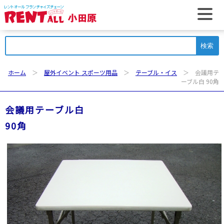
t
検
索:
ホーム
＞
屋外イベント スポーツ用品
＞
テーブル・イス
＞ 会議用テ
ーブル白 90角
会議用テーブル白
90角