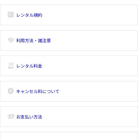
breaking_news_alt_1
レンタル規約
handshake
利用方法・諸注意
receipt_long
レンタル料金
cancel
キャンセル料について
payments
お支払い方法