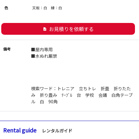
色
天板：白 縁：白
お見積りを依頼する
description
備考
■屋内専用
■水ぬれ厳禁
検索ワード：トレニア 立ちトレ 折畳 折りたた
み 折り畳み ﾃｰﾌﾞﾙ 台 学校 会議 白角テーブ
ル 白 90角
Rental guide
レンタルガイド