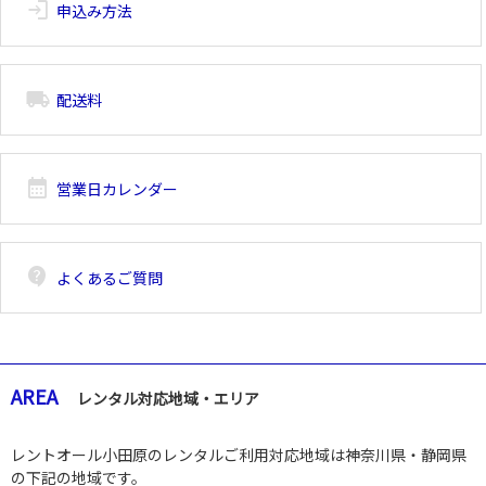
login
申込み方法
local_shipping
配送料
calendar_month
営業日カレンダー
contact_support
よくあるご質問
AREA
レンタル対応地域・エリア
レントオール小田原のレンタルご利用対応地域は神奈川県・静岡県
の下記の地域です。