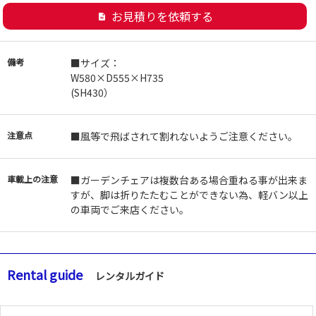
お見積りを依頼する
description
備考
■サイズ：
W580×D555×H735
(SH430）
注意点
■風等で飛ばされて割れないようご注意ください。
車載上の注意
■ガーデンチェアは複数台ある場合重ねる事が出来ま
すが、脚は折りたたむことができない為、軽バン以上
の車両でご来店ください。
Rental guide
レンタルガイド