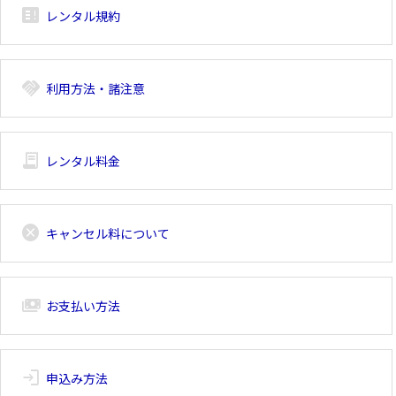
breaking_news_alt_1
レンタル規約
handshake
利用方法・諸注意
receipt_long
レンタル料金
cancel
キャンセル料について
payments
お支払い方法
login
申込み方法