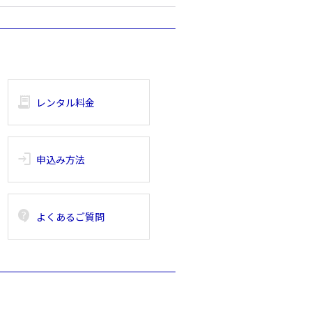
receipt_long
レンタル料金
login
申込み方法
contact_support
よくあるご質問