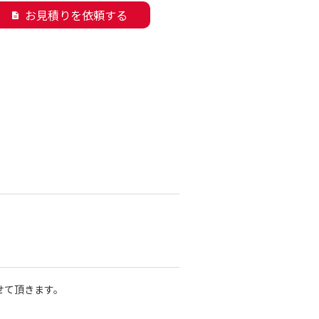
お見積りを依頼する
description
せて頂きます。