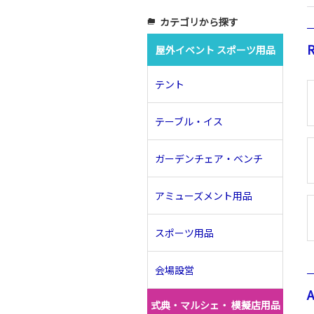
カテゴリから探す
folder_copy
R
屋外イベント スポーツ用品
テント
テーブル・イス
ガーデンチェア・ベンチ
アミューズメント用品
スポーツ用品
会場設営
式典・マルシェ・ 模擬店用品