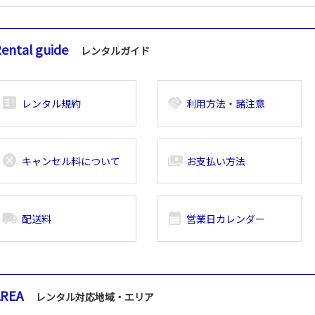
ental guide
レンタルガイド
breaking_news_alt_1
handshake
レンタル規約
利用方法・諸注意
cancel
payments
キャンセル料について
お支払い方法
local_shipping
calendar_month
配送料
営業日カレンダー
AREA
レンタル対応地域・エリア