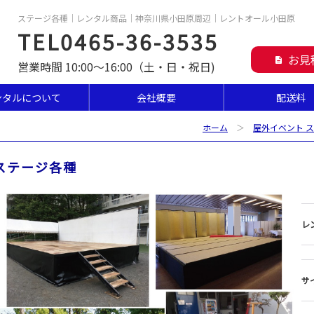
ステージ各種｜レンタル商品｜神奈川県小田原周辺｜レントオール小田原
TEL0465-36-3535
お見
description
営業時間 10:00～16:00（土・日・祝日)
ンタルについて
会社概要
配送料
ホーム
＞
屋外イベント 
ステージ各種
レ
サ