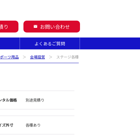
積り
お問い合わせ
mail
よくあるご質問
スポーツ用品
＞
会場設営
＞ ステージ各種
ンタル価格
別途見積り
イズ外寸
各種あり