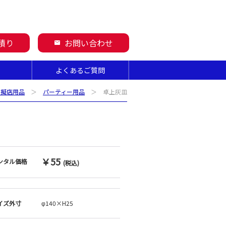
積り
お問い合わせ
mail
よくあるご質問
模擬店用品
＞
パーティー用品
＞ 卓上灰皿
￥55
ンタル価格
(税込)
イズ外寸
φ140×H25