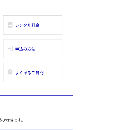
receipt_long
レンタル料金
login
申込み方法
contact_support
よくあるご質問
記の地域です。