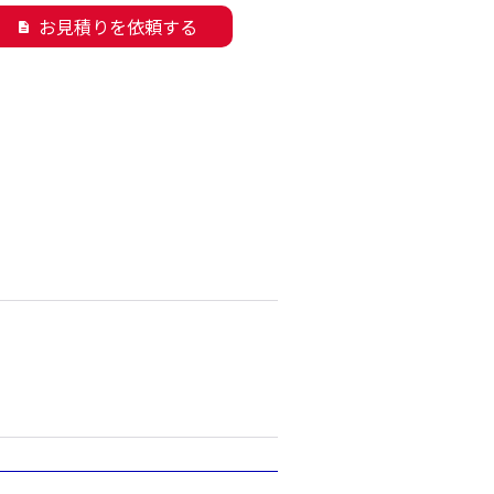
お見積りを依頼する
description