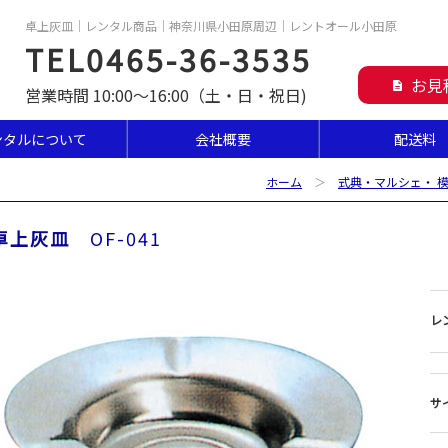
卓上灰皿｜レンタル商品｜神奈川県小田原周辺｜レントオール小田原
TEL0465-36-3535
お見
description
営業時間 10:00～16:00（土・日・祝日)
ンタルについて
会社概要
配送料
ホーム
＞
式典・マルシェ・ 
卓上灰皿
OF-041
レ
サ