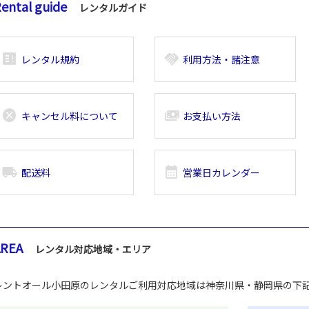
ental guide
レンタルガイド
breaking_news_alt_1
handshake
レンタル規約
利用方法・諸注意
cancel
payments
キャンセル料について
お支払い方法
local_shipping
calendar_month
配送料
営業日カレンダー
AREA
レンタル対応地域・エリア
レントオール小田原のレンタルご利用対応地域は神奈川県・静岡県の下