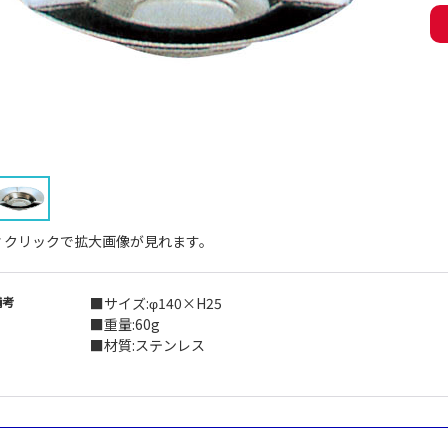
↑クリックで拡大画像が見れます。
備考
■サイズ:φ140×H25
■重量:60g
■材質:ステンレス