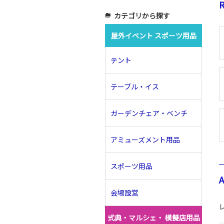
R
カテゴリから探す
folder_copy
屋外イベント スポーツ用品
テント
テーブル・イス
ガーデンチェア・ベンチ
アミューズメント用品
スポーツ用品
会場設営
式典・マルシェ・ 模擬店用品