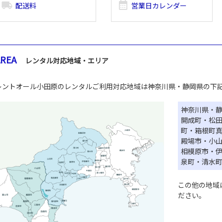
local_shipping
calendar_month
配送料
営業日カレンダー
AREA
レンタル対応地域・エリア
レントオール小田原のレンタルご利用対応地域は神奈川県・静岡県の下
神奈川県・
開成町・松
町・箱根町
殿場市・小
相模原市・
泉町・清水
この他の地域
ださい。