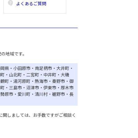
contact_support
よくあるご質問
記の地域です。
静岡県・小田原市・南足柄市・大井町・
田町・山北町・二宮町・中井町・大磯
真鶴町・湯河原町・熱海市・秦野市・御
山町・三島市・沼津市・伊東市・厚木市
伊勢原市・愛川町・清川村・裾野市・長
町
に関しましては、お手数ですがご相談く