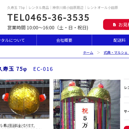
久寿玉 75φ｜レンタル商品｜神奈川県小田原周辺｜レントオール小田原
TEL0465-36-3535
お見
description
営業時間 10:00～16:00（土・日・祝日)
ンタルについて
会社概要
配送料
ホーム
＞
式典・マルシェ
久寿玉 75φ
EC-016
レ
サ