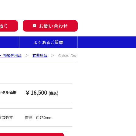
積り
お問い合わせ
mail
よくあるご質問
・ 模擬店用品
＞
式典用品
＞ 久寿玉 75φ
￥16,500
ンタル価格
(税込)
イズ外寸
直径 約750mm