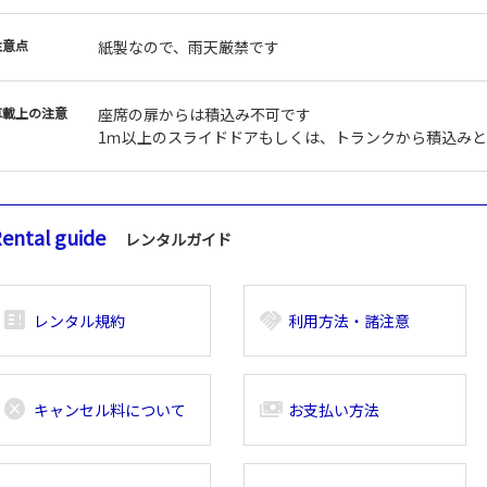
注意点
紙製なので、雨天厳禁です
車載上の注意
座席の扉からは積込み不可です
1ｍ以上のスライドドアもしくは、トランクから積込み
ental guide
レンタルガイド
breaking_news_alt_1
handshake
レンタル規約
利用方法・諸注意
cancel
payments
キャンセル料について
お支払い方法