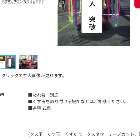
↑クリックで拡大画像が見れます。
備考
■たれ幕 別途
■くす玉を取り付ける場所などはご相談ください。
■各種 式典
(クス玉 くす玉 くすだま クスダマ テープカット、