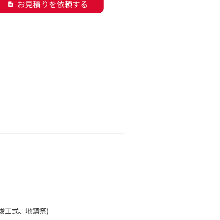
お見積りを依頼する
description
竣工式、地鎮祭)