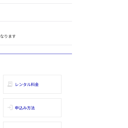
となります
receipt_long
レンタル料金
login
申込み方法