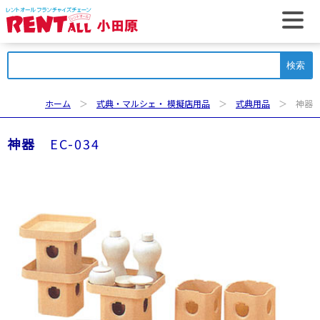
t
検
索:
ホーム
＞
式典・マルシェ・ 模擬店用品
＞
式典用品
＞ 神器
神器
EC-034