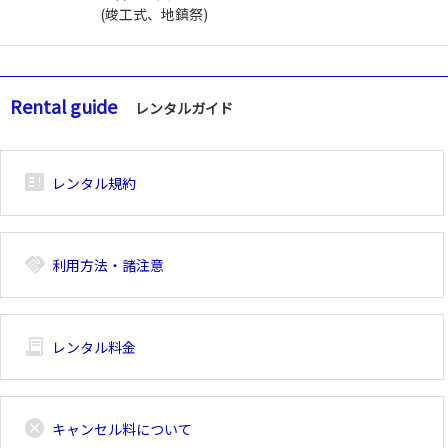
(竣工式、地鎮祭)
Rental guide
レンタルガイド
breaking_news_alt_1
レンタル規約
handshake
利用方法・諸注意
receipt_long
レンタル料金
cancel
キャンセル料について