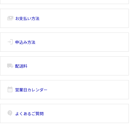
payments
お支払い方法
login
申込み方法
local_shipping
配送料
calendar_month
営業日カレンダー
contact_support
よくあるご質問