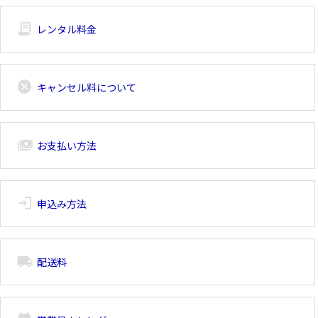
receipt_long
レンタル料金
cancel
キャンセル料について
payments
お支払い方法
login
申込み方法
local_shipping
配送料