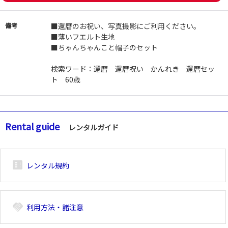
備考
■還暦のお祝い、写真撮影にご利用ください。
■薄いフエルト生地
■ちゃんちゃんこと帽子のセット
検索ワード：還暦 還暦祝い かんれき 還暦セッ
ト 60歳
Rental guide
レンタルガイド
breaking_news_alt_1
レンタル規約
handshake
利用方法・諸注意