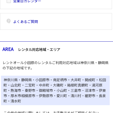
calendar_month
営業日カレンダー
contact_support
よくあるご質問
AREA
レンタル対応地域・エリア
レントオール小田原のレンタルご利用対応地域は神奈川県・静岡県
の下記の地域です。
神奈川県・静岡県・小田原市・南足柄市・大井町・開成町・松田
町・山北町・二宮町・中井町・大磯町・箱根町真鶴町・湯河原
町・熱海市・秦野市・御殿場市・小山町・三島市・沼津市・伊東
市・厚木市相模原市・伊勢原市・愛川町・清川村・裾野市・長泉
町・清水町
この他の地域に関しましては、お手数ですがご相談ください。