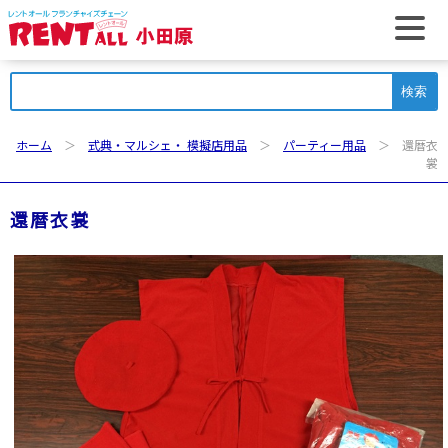
t
検
索:
ホーム
＞
式典・マルシェ・ 模擬店用品
＞
パーティー用品
＞ 還暦衣
裳
還暦衣裳