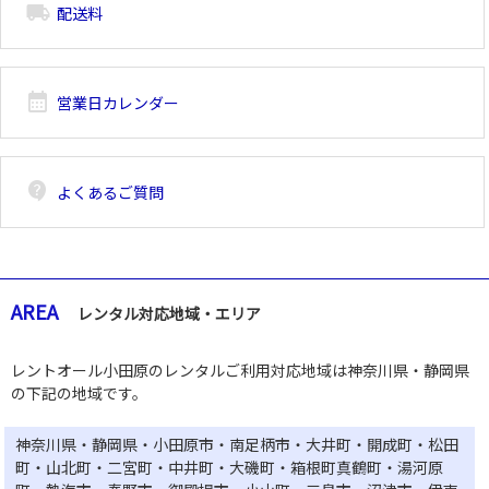
local_shipping
配送料
calendar_month
営業日カレンダー
contact_support
よくあるご質問
AREA
レンタル対応地域・エリア
レントオール小田原のレンタルご利用対応地域は神奈川県・静岡県
の下記の地域です。
神奈川県・静岡県・小田原市・南足柄市・大井町・開成町・松田
町・山北町・二宮町・中井町・大磯町・箱根町真鶴町・湯河原