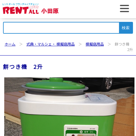
t
検
索:
ホーム
＞
式典・マルシェ・ 模擬店用品
＞
模擬店用品
＞ 餅つき機
2升
餅つき機 2升