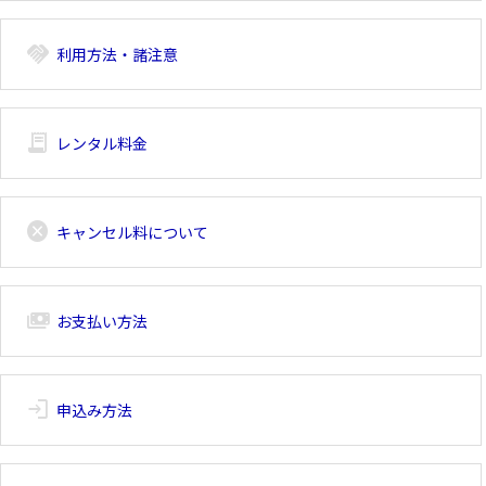
handshake
利用方法・諸注意
receipt_long
レンタル料金
cancel
キャンセル料について
payments
お支払い方法
login
申込み方法