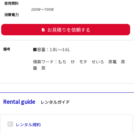
使用燃料
200W～700W
消費電力
お見積りを依頼する
description
備考
■容量：1.8L～3.6L
検索ワード：もち ﾓﾁ モチ せいろ 蒸篭 蒸
籠 蒸
Rental guide
レンタルガイド
breaking_news_alt_1
レンタル規約