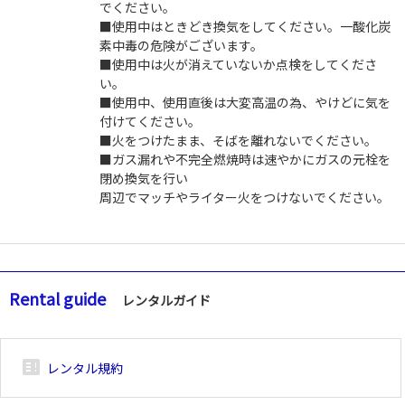
でください。
■使用中はときどき換気をしてください。一酸化炭
素中毒の危険がございます。
■使用中は火が消えていないか点検をしてくださ
い。
■使用中、使用直後は大変高温の為、やけどに気を
付けてください。
■火をつけたまま、そばを離れないでください。
■ガス漏れや不完全燃焼時は速やかにガスの元栓を
閉め換気を行い
周辺でマッチやライター火をつけないでください。
Rental guide
レンタルガイド
breaking_news_alt_1
レンタル規約