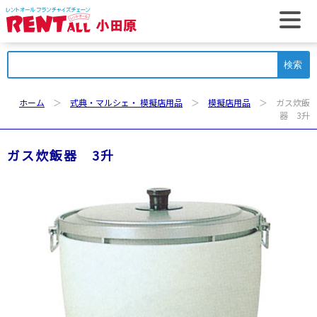
t
検
索:
ホーム
＞
式典・マルシェ・ 模擬店用品
＞
模擬店用品
＞ ガス炊飯
器 3升
ガス炊飯器 3升