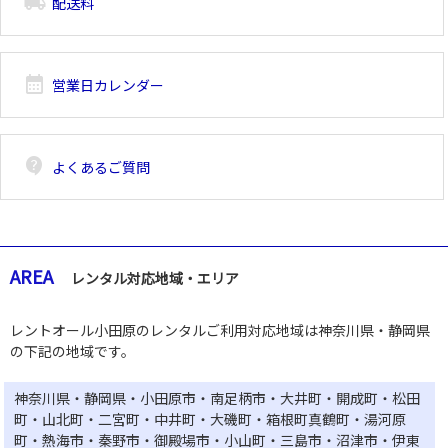
local_shipping
配送料
calendar_month
営業日カレンダー
contact_support
よくあるご質問
AREA
レンタル対応地域・エリア
レントオール小田原のレンタルご利用対応地域は神奈川県・静岡県
の下記の地域です。
神奈川県・静岡県・小田原市・南足柄市・大井町・開成町・松田
町・山北町・二宮町・中井町・大磯町・箱根町真鶴町・湯河原
町・熱海市・秦野市・御殿場市・小山町・三島市・沼津市・伊東