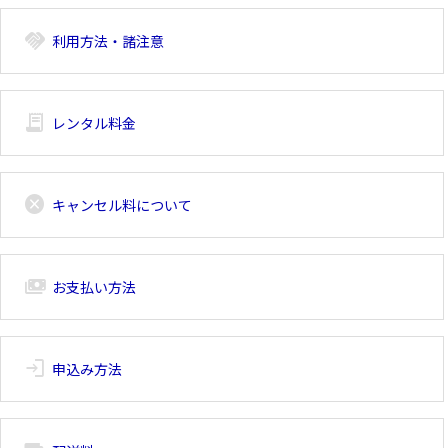
handshake
利用方法・諸注意
receipt_long
レンタル料金
cancel
キャンセル料について
payments
お支払い方法
login
申込み方法