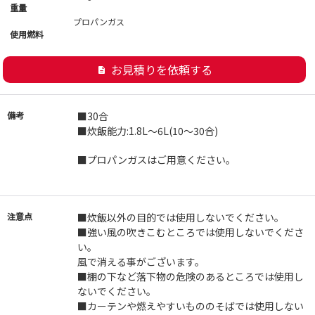
重量
プロパンガス
使用燃料
お見積りを依頼する
description
備考
■30合
■炊飯能力:1.8L～6L(10～30合)
■プロパンガスはご用意ください。
注意点
■炊飯以外の目的では使用しないでください。
■強い風の吹きこむところでは使用しないでくださ
い。
風で消える事がございます。
■棚の下など落下物の危険のあるところでは使用し
ないでください。
■カーテンや燃えやすいもののそばでは使用しない