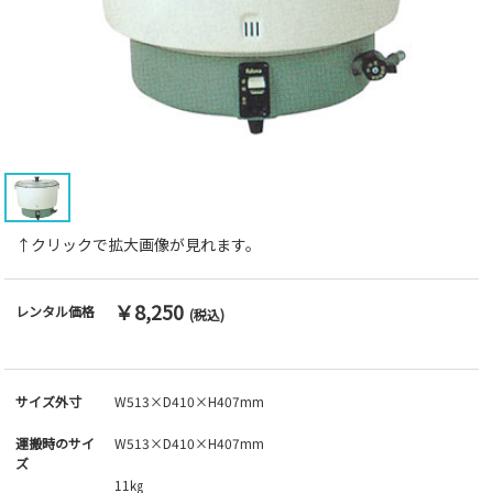
↑クリックで拡大画像が見れます。
￥8,250
レンタル価格
(税込)
サイズ外寸
W513×D410×H407mm
運搬時のサイ
W513×D410×H407mm
ズ
11㎏