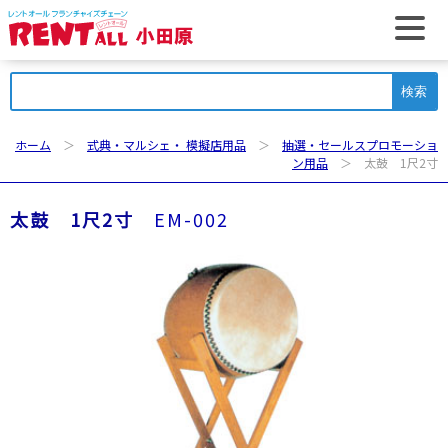
t
検
索:
ホーム
＞
式典・マルシェ・ 模擬店用品
＞
抽選・セールスプロモーショ
ン用品
＞ 太鼓 1尺2寸
太鼓 1尺2寸
EM-002