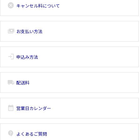
cancel
キャンセル料について
payments
お支払い方法
login
申込み方法
local_shipping
配送料
calendar_month
営業日カレンダー
contact_support
よくあるご質問