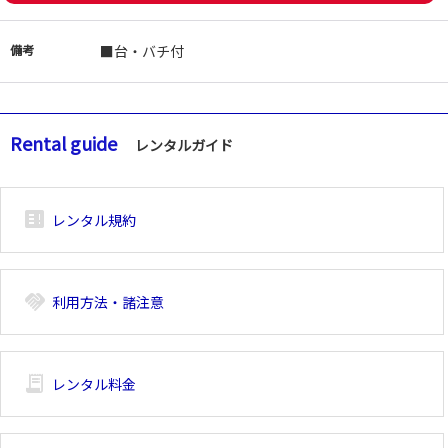
備考
■台・バチ付
Rental guide
レンタルガイド
breaking_news_alt_1
レンタル規約
handshake
利用方法・諸注意
receipt_long
レンタル料金