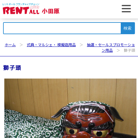
t
検
索:
ホーム
＞
式典・マルシェ・ 模擬店用品
＞
抽選・セールスプロモーショ
ン用品
＞ 獅子頭
獅子頭