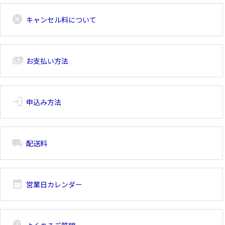
cancel
キャンセル料について
payments
お支払い方法
login
申込み方法
local_shipping
配送料
calendar_month
営業日カレンダー