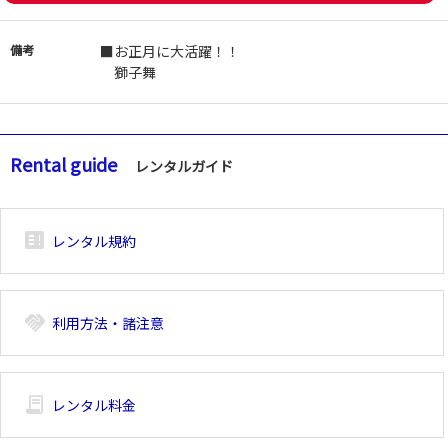
備考
■お正月に大活躍！！
獅子舞
Rental guide
レンタルガイド
breaking_news_alt_1
レンタル規約
handshake
利用方法・諸注意
receipt_long
レンタル料金