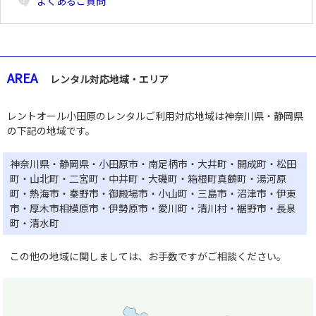
contact_support
よくあるご質問
AREA
レンタル対応地域・エリア
レントオール小田原のレンタルご利用対応地域は神奈川県・静岡県
の下記の地域です。
神奈川県・静岡県・小田原市・南足柄市・大井町・開成町・松田
町・山北町・二宮町・中井町・大磯町・箱根町真鶴町・湯河原
町・熱海市・秦野市・御殿場市・小山町・三島市・沼津市・伊東
市・厚木市相模原市・伊勢原市・愛川町・清川村・裾野市・長泉
町・清水町
この他の地域に関しましては、お手数ですがご相談ください。