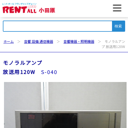
t
検
索:
ホーム
＞
音響 設備 通信機器
＞
音響機器・照明機器
＞ モノラルアン
プ 放送用120W
モノラルアンプ
放送用120W
S-040