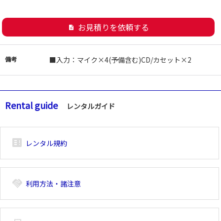
お見積りを依頼する
description
備考
■入力：マイク×4(予備含む)CD/カセット×2
Rental guide
レンタルガイド
breaking_news_alt_1
レンタル規約
handshake
利用方法・諸注意