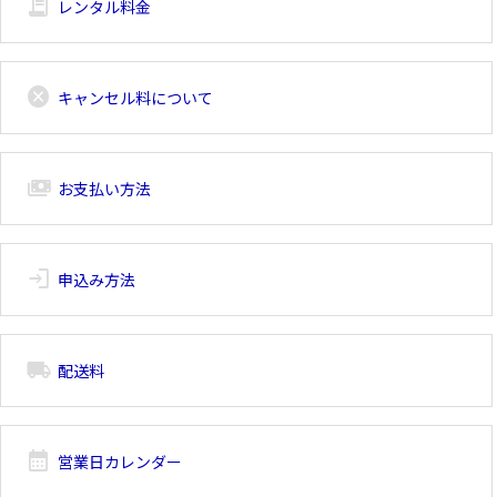
receipt_long
レンタル料金
cancel
キャンセル料について
payments
お支払い方法
login
申込み方法
local_shipping
配送料
calendar_month
営業日カレンダー