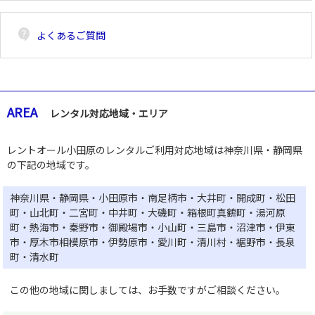
contact_support
よくあるご質問
AREA
レンタル対応地域・エリア
レントオール小田原のレンタルご利用対応地域は神奈川県・静岡県
の下記の地域です。
神奈川県・静岡県・小田原市・南足柄市・大井町・開成町・松田
町・山北町・二宮町・中井町・大磯町・箱根町真鶴町・湯河原
町・熱海市・秦野市・御殿場市・小山町・三島市・沼津市・伊東
市・厚木市相模原市・伊勢原市・愛川町・清川村・裾野市・長泉
町・清水町
この他の地域に関しましては、お手数ですがご相談ください。