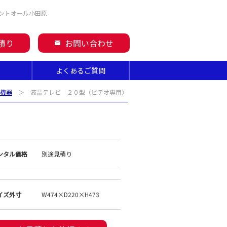
ントオール小田原
積り
お問い合わせ
mail
よくあるご質問
機器
＞ 液晶テレビ ２０型（ビデオ専用）
ンタル価格
別途見積り
イズ外寸
W474×D220×H473