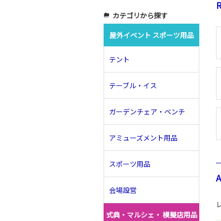
R
カテゴリから探す
folder_copy
屋外イベント スポーツ用品
テント
テーブル・イス
ガーデンチェア・ベンチ
アミューズメント用品
スポーツ用品
会場設営
式典・マルシェ・ 模擬店用品