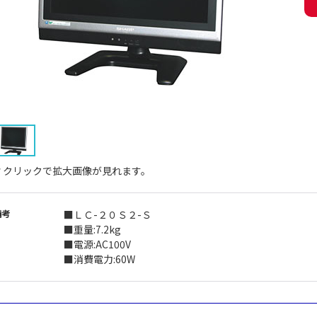
↑クリックで拡大画像が見れます。
備考
■ＬＣ-２０Ｓ２-Ｓ
■重量:7.2kg
■電源:AC100V
■消費電力:60W