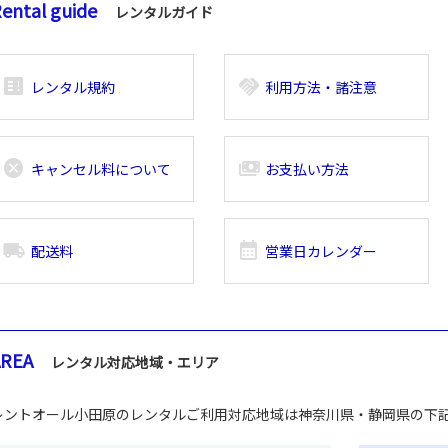
ental guide
レンタルガイド
breaking_news_alt_1
handshake
レンタル規約
利用方法・諸注意
cancel
payments
キャンセル料について
お支払い方法
local_shipping
calendar_month
配送料
営業日カレンダー
AREA
レンタル対応地域・エリア
レントオール小田原のレンタルご利用対応地域は神奈川県・静岡県の下