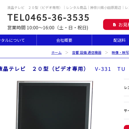
液晶テレビ ２０型（ビデオ専用）｜レンタル商品｜神奈川県小田原周辺｜レ
TEL0465-36-3535
お見
description
営業時間 10:00～16:00（土・日・祝日)
ンタルについて
会社概要
配送料
ホーム
＞
音響 設備 通信機器
＞
映像・映写
液晶テレビ ２０型（ビデオ専用）
V-331 TU
レ
サ