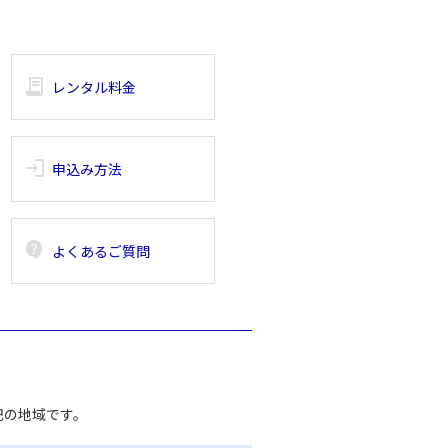
receipt_long
レンタル料金
login
申込み方法
contact_support
よくあるご質問
記の地域です。