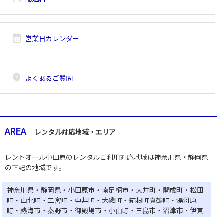
calendar_month
営業日カレンダー
contact_support
よくあるご質問
AREA
レンタル対応地域・エリア
レントオール小田原のレンタルご利用対応地域は神奈川県・静岡県
の下記の地域です。
神奈川県・静岡県・小田原市・南足柄市・大井町・開成町・松田
町・山北町・二宮町・中井町・大磯町・箱根町真鶴町・湯河原
町・熱海市・秦野市・御殿場市・小山町・三島市・沼津市・伊東