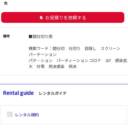
色
お見積りを依頼する
description
備考
■間仕切り用
検索ワード：間仕切 仕切り 目隠し スクリーン
パーテーション
パテ―ション パーティーション コロナ ｺﾛﾅ 感染拡
大 対策 飛沫感染 飛沫
Rental guide
レンタルガイド
breaking_news_alt_1
レンタル規約