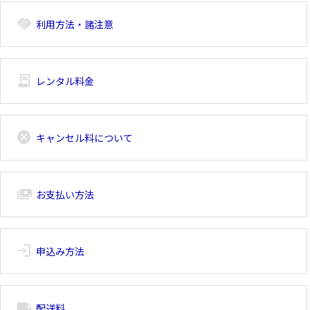
handshake
利用方法・諸注意
receipt_long
レンタル料金
cancel
キャンセル料について
payments
お支払い方法
login
申込み方法
local_shipping
配送料