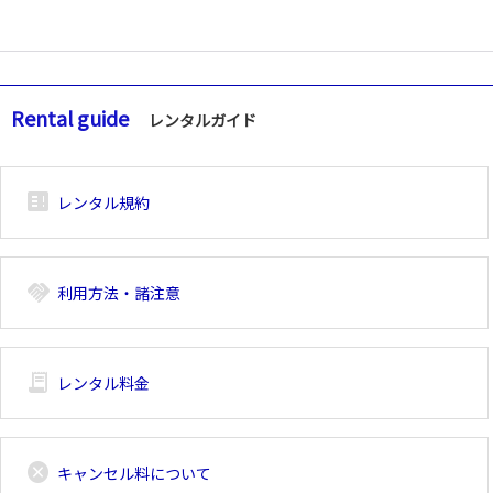
Rental guide
レンタルガイド
breaking_news_alt_1
レンタル規約
handshake
利用方法・諸注意
receipt_long
レンタル料金
cancel
キャンセル料について