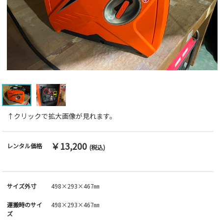
↑クリックで拡大画像が見れます。
￥13,200
レンタル価格
(税込)
サイズ外寸
498×293×467㎜
運搬時のサイ
498×293×467㎜
ズ