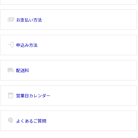
payments
お支払い方法
login
申込み方法
local_shipping
配送料
calendar_month
営業日カレンダー
contact_support
よくあるご質問