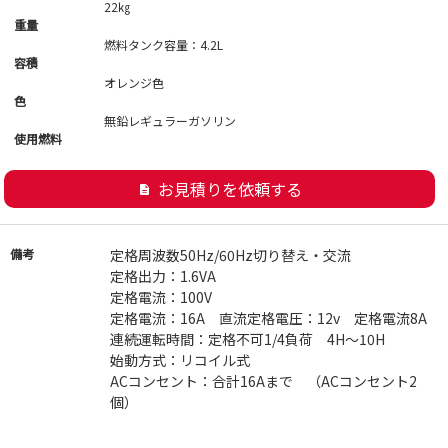
22㎏
重量
燃料タンク容量：4.2L
容積
オレンジ色
色
無鉛レギュラーガソリン
使用燃料
お見積りを依頼する
description
備考
定格周波数50Hz/60Hz切り替え・交流
定格出力：1.6VA
定格電流：100V
定格電流：16A 直流定格電圧：12v 定格電流8A
連続運転時間：定格不可1/4負荷 4H～10H
始動方式：リコイル式
ACコンセント：合計16Aまで （ACコンセント2
個）