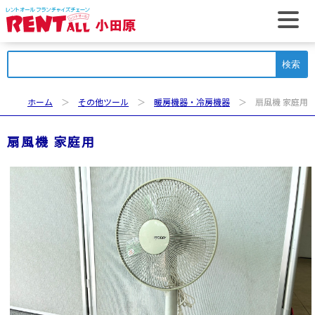
t
検
索:
ホーム
＞
その他ツール
＞
暖房機器・冷房機器
＞ 扇風機 家庭用
扇風機 家庭用