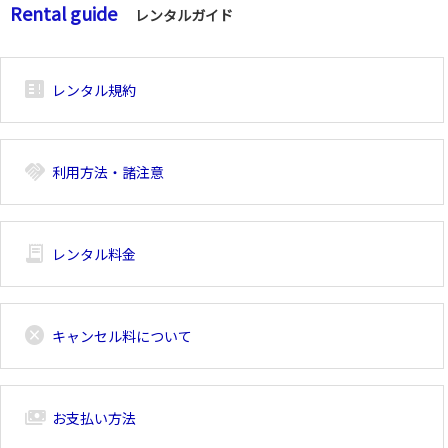
Rental guide
レンタルガイド
breaking_news_alt_1
レンタル規約
handshake
利用方法・諸注意
receipt_long
レンタル料金
cancel
キャンセル料について
payments
お支払い方法