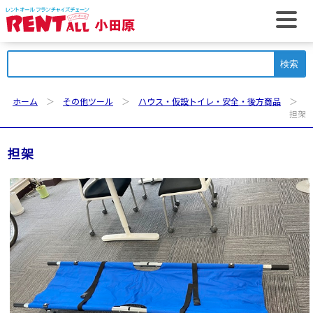
t
検
索:
ホーム
＞
その他ツール
＞
ハウス・仮設トイレ・安全・後方商品
＞
担架
担架