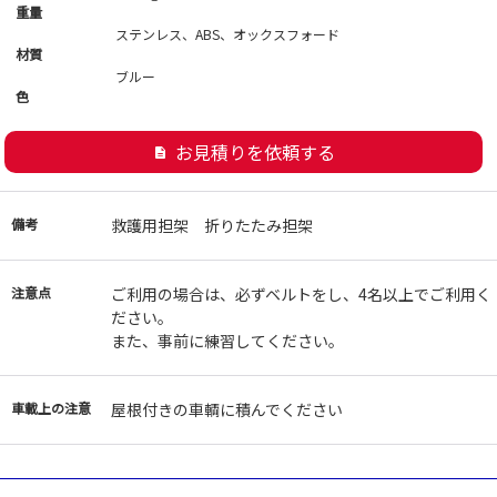
重量
ステンレス、ABS、オックスフォード
材質
ブルー
色
お見積りを依頼する
description
備考
救護用担架 折りたたみ担架
注意点
ご利用の場合は、必ずベルトをし、4名以上でご利用く
ださい。
また、事前に練習してください。
車載上の注意
屋根付きの車輌に積んでください