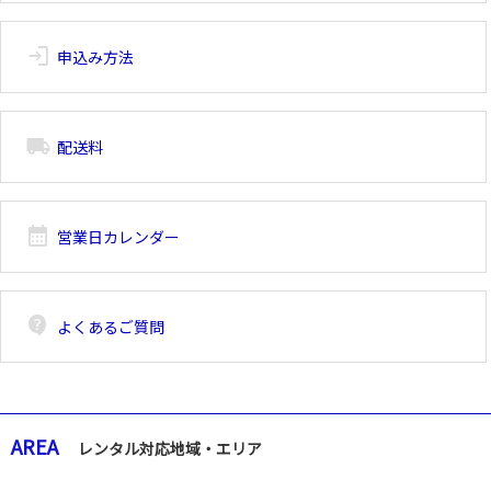
login
申込み方法
local_shipping
配送料
calendar_month
営業日カレンダー
contact_support
よくあるご質問
AREA
レンタル対応地域・エリア