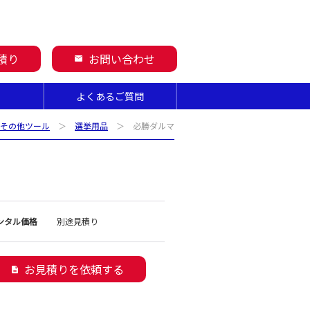
積り
お問い合わせ
mail
よくあるご質問
その他ツール
＞
選挙用品
＞ 必勝ダルマ
ンタル価格
別途見積り
お見積りを依頼する
description