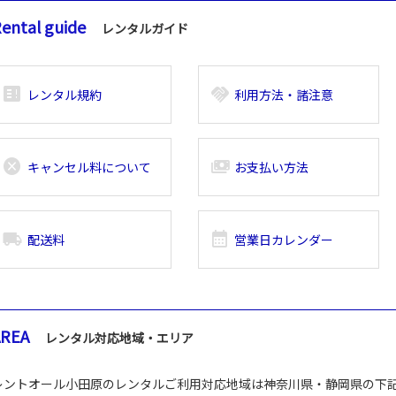
ental guide
レンタルガイド
breaking_news_alt_1
handshake
レンタル規約
利用方法・諸注意
cancel
payments
キャンセル料について
お支払い方法
local_shipping
calendar_month
配送料
営業日カレンダー
AREA
レンタル対応地域・エリア
レントオール小田原のレンタルご利用対応地域は神奈川県・静岡県の下