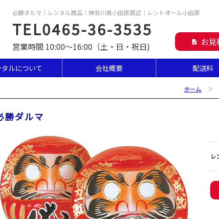
必勝ダルマ｜レンタル商品｜神奈川県小田原周辺｜レントオール小田原
TEL0465-36-3535
お見
description
営業時間 10:00～16:00（土・日・祝日)
ンタルについて
会社概要
配送料
ホーム
＞
必勝ダルマ
レ