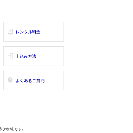
receipt_long
レンタル料金
login
申込み方法
contact_support
よくあるご質問
記の地域です。